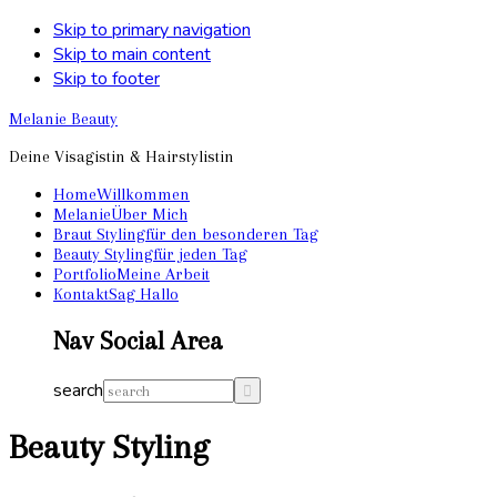
Skip to primary navigation
Skip to main content
Skip to footer
Melanie Beauty
Deine Visagistin & Hairstylistin
Home
Willkommen
Melanie
Über Mich
Braut Styling
für den besonderen Tag
Beauty Styling
für jeden Tag
Portfolio
Meine Arbeit
Kontakt
Sag Hallo
Nav Social Area
search
Beauty Styling