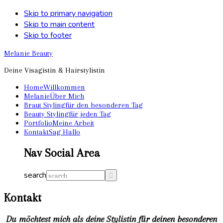
Skip to primary navigation
Skip to main content
Skip to footer
Melanie Beauty
Deine Visagistin & Hairstylistin
Home
Willkommen
Melanie
Über Mich
Braut Styling
für den besonderen Tag
Beauty Styling
für jeden Tag
Portfolio
Meine Arbeit
Kontakt
Sag Hallo
Nav Social Area
search
Kontakt
Du möchtest mich als deine Stylistin für deinen besonderen